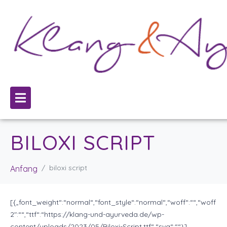
BILOXI SCRIPT
biloxi script
Anfang
[{„font_weight“:“normal“,“font_style“:“normal“,“woff“:““,“woff
2″:““,“ttf“:“https://klang-und-ayurveda.de/wp-
content/uploads/2023/05/Biloxi-Script.ttf“,“svg“:““}]